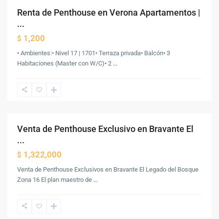
Renta de Penthouse en Verona Apartamentos |
Renta
...
1,200
$
• Ambientes:• Nivel 17 | 1701• Terraza privada• Balcón• 3
Zona
Habitaciones (Master con W/C)• 2
...
16
,
Ciudad
de
Guatemala
Venta de Penthouse Exclusivo en Bravante El
Venta
...
1,322,000
$
Venta de Penthouse Exclusivos en Bravante El Legado del Bosque
Zona 16 El plan maestro de
...