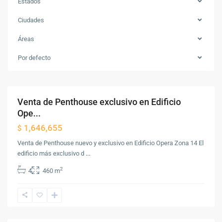
Estados
Ciudades
Zona
Áreas
14
,
Ciudad
Por defecto
de
Guatemala
Venta de Penthouse exclusivo en Edificio
Venta
Ope...
1,646,655
$
Venta de Penthouse nuevo y exclusivo en Edificio Opera Zona 14 El
edificio más exclusivo d
...
Zona
2
4
460 m
10
,
Ciudad
de
Guatemala