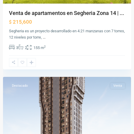
Venta de apartamentos en Segheria Zona 14 | ...
215,600
$
Segheria es un proyecto desarrollado en 4.21 manzanas con 7 torres,
12 niveles por torre,
...
Zona
2
3
2
155 m
11
,
Ciudad
de
Guatemala
Destacado
Venta