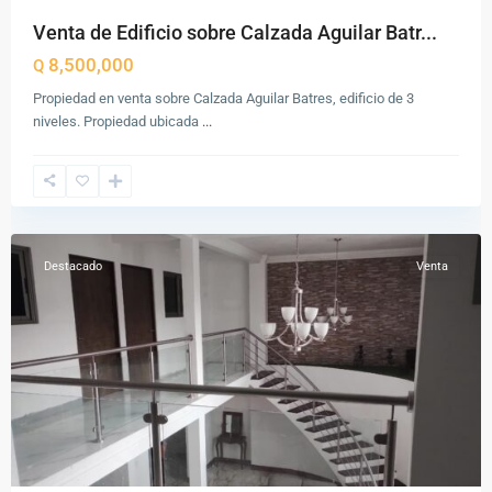
Venta de Edificio sobre Calzada Aguilar Batr...
8,500,000
Q
Propiedad en venta sobre Calzada Aguilar Batres, edificio de 3
Santa
niveles. Propiedad ubicada
...
Lucía
Milpas
Altas
,
Sacatepéquez
Destacado
Venta