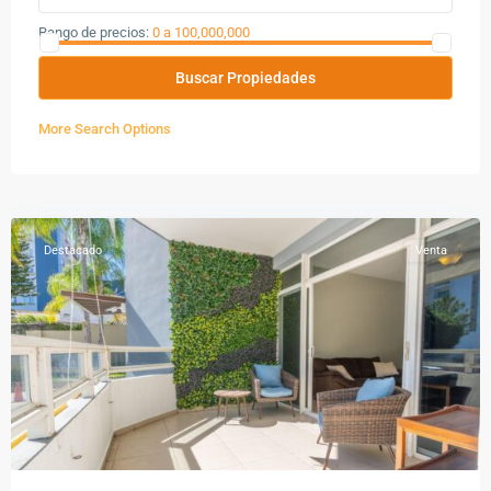
Rango de precios:
0 a 100,000,000
Buscar Propiedades
More Search Options
San
Benito
Destacado
Venta