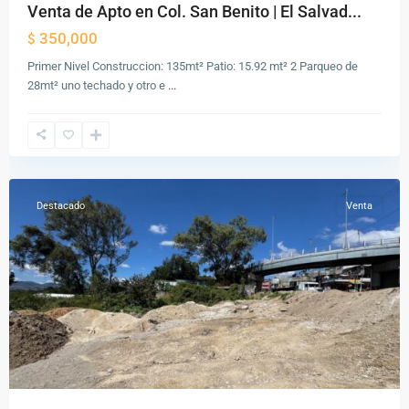
Venta de Apto en Col. San Benito | El Salvad...
350,000
$
Primer Nivel Construccion: 135mt² Patio: 15.92 mt² 2 Parqueo de
Zona
28mt² uno techado y otro e
...
12
,
Ciudad
de
Guatemala
Destacado
Venta