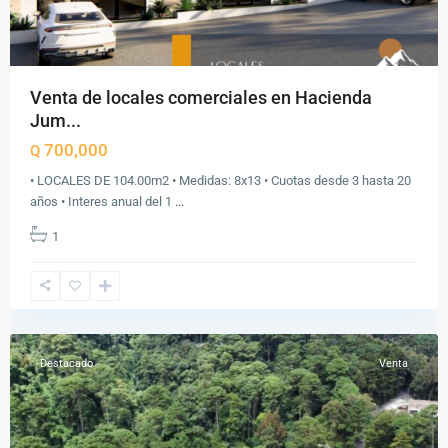
Venta de locales comerciales en Hacienda
Jum...
700,000
Q
Carretera
• LOCALES DE 104.00m2 • Medidas: 8x13 • Cuotas desde 3 hasta 20
a
años • Interes anual del 1
...
El
1
Salvador
,
Ciudad
de
Guatemala
Destacado
Venta