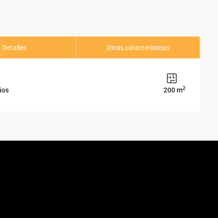
Detalles
Otras características
2
ños
200 m