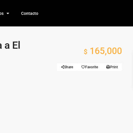
os
Contacto
 a El
165,000
$
Share
Favorite
Print