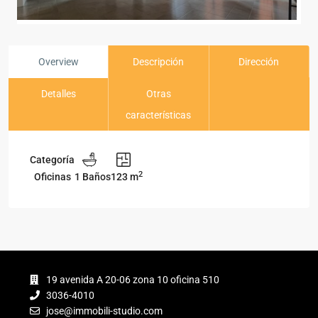
Overview
Descripción
Dirección
Detalles
Otras
características
Categoría
2
Oficinas
1 Baños
123 m
19 avenida A 20-06 zona 10 oficina 510
3036-4010
jose@immobili-studio.com