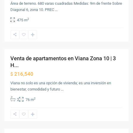
Área de terreno. 680 varas cuadradas Medidas: 9m de frente Sobre
Diagonal 6, zona 10. PREC
...
Zona
2
475 m
10
,
Ciudad
de
Guatemala
Venta de apartamentos en Viana Zona 10 | 3
Venta
H...
216,540
$
Viana no solo es una opción de vivienda; es una inversión en
bienestar, comodidad y futuro
...
Zona
2
2
76 m
10
,
Ciudad
de
Guatemala