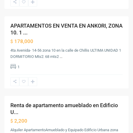
de
Guatemala
APARTAMENTOS EN VENTA EN ANKORI, ZONA
Venta
10. 1 ...
178,000
$
4ta Avenida- 14-56 zona 10 en la calle de Chillis ULTIMA UNIDAD 1
DORMITORIO Mts2: 68 mts2
...
Zona
1
10
,
Ciudad
de
Guatemala
Renta de apartamento amueblado en Edificio
Renta
U...
2,200
$
Alquiler ApartamentoAmueblado y Equipado Edificio Urbana zona