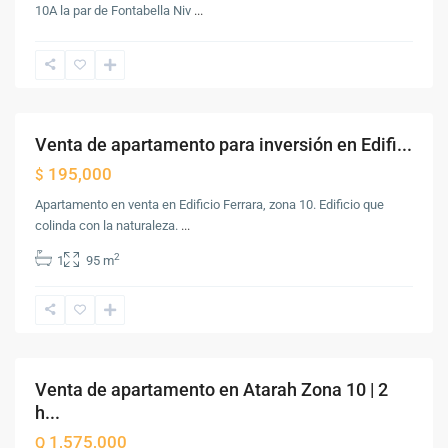
Zona
10A la par de Fontabella Niv
...
10
,
Ciudad
de
Guatemala
Venta de apartamento para inversión en Edifi...
Venta
195,000
$
Apartamento en venta en Edificio Ferrara, zona 10. Edificio que
colinda con la naturaleza.
...
Zona
2
1
95 m
10
,
Ciudad
de
Guatemala
Venta de apartamento en Atarah Zona 10 | 2
Venta
h...
1,575,000
Q