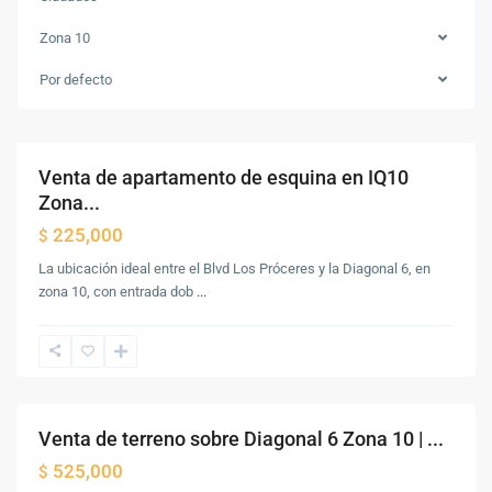
Zona
Zona 10
10
,
Ciudad
Por defecto
de
Guatemala
Venta de apartamento de esquina en IQ10
Venta
Zona...
225,000
$
La ubicación ideal entre el Blvd Los Próceres y la Diagonal 6, en
Zona
zona 10, con entrada dob
...
10
,
Ciudad
de
Guatemala
Venta de terreno sobre Diagonal 6 Zona 10 | ...
Venta
525,000
$