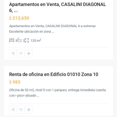
Apartamentos en Venta, CASALINI DIAGONAL
Venta
6, ...
213,650
$
Apartamentos en Venta, CASALINI DIAGONAL 6 a estrenar.
Excelente ubicación en zona
...
Zona
2
3
2
125 m
10
,
Ciudad
de
Guatemala
Renta de oficina en Edificio 01010 Zona 10
Renta
983
$
Oficina de 52 m2, nivel 5 con 1 parqueo, entrega inmediata cuenta
Zona
con:•⁠ ⁠piso•⁠ ⁠alisado
...
10
,
Ciudad
de