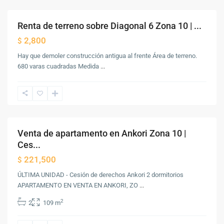
Guatemala
Renta de terreno sobre Diagonal 6 Zona 10 | ...
Renta
2,800
$
Hay que demoler construcción antigua al frente Área de terreno.
Zona
680 varas cuadradas Medida
...
10
,
Ciudad
de
Guatemala
Venta de apartamento en Ankori Zona 10 |
Venta
Ces...
221,500
$
ÚLTIMA UNIDAD - Cesión de derechos Ankori 2 dormitorios
APARTAMENTO EN VENTA EN ANKORI, ZO
...
Zona
2
2
109 m
10
,
Ciudad