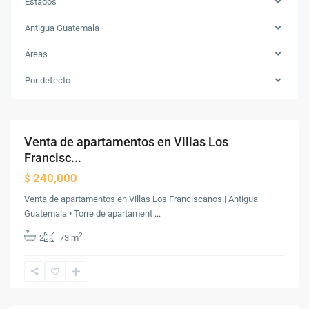
Estados
Antigua Guatemala
Áreas
Antigua
Guatemala
,
Por defecto
Antigua
Guatemala
Venta de apartamentos en Villas Los
Destacado
Venta
Francisc...
240,000
$
Venta de apartamentos en Villas Los Franciscanos | Antigua
Guatemala • Torre de apartament
...
2
2
73 m
Antigua
Guatemala
,
Antigua
Guatemala