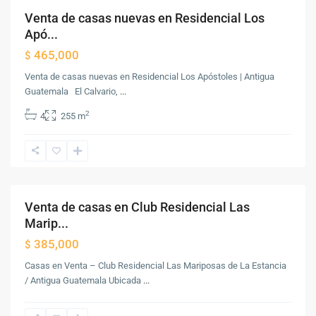
Venta de casas nuevas en Residencial Los
Destacado
Venta
Apó...
465,000
$
Venta de casas nuevas en Residencial Los Apóstoles | Antigua
San
Guatemala El Calvario,
...
Miguel
2
4
255 m
Dueñas
,
Antigua
Guatemala
,
Sacatepéquez
Venta de casas en Club Residencial Las
Venta
Marip...
385,000
$
Casas en Venta – Club Residencial Las Mariposas de La Estancia
/ Antigua Guatemala Ubicada
...
Antigua
Guatemala
,