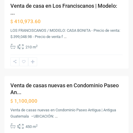
Venta de casa en Los Franciscanos | Modelo:
Venta
...
410,973.60
$
LOS FRANCISCANOS / MODELO: CASA BONITA - Precio de venta:
$.399,048.98 - Precio de venta f
...
2
3
210 m
Antigua
Guatemala
,
Antigua
Guatemala
Venta de casas nuevas en Condominio Paseo
Venta
An...
1,100,000
$
Venta de casas nuevas en Condominio Paseo Antigua | Antigua
Guatemala • UBICACIÓN:
...
2
5
450 m
Antigua