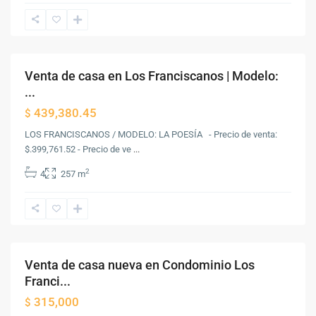
Guatemala
,
Ciudad
Vieja
Venta de casa en Los Franciscanos | Modelo:
Venta
...
439,380.45
$
LOS FRANCISCANOS / MODELO: LA POESÍA - Precio de venta:
$.399,761.52 - Precio de ve
...
2
4
257 m
Antigua
Guatemala
,
Antigua
Guatemala
Venta de casa nueva en Condominio Los
Venta
Franci...
315,000
$