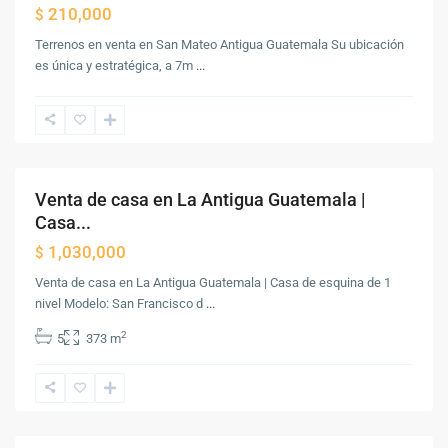
210,000
$
Terrenos en venta en San Mateo Antigua Guatemala Su ubicación
es única y estratégica, a 7m
...
Antigua
Guatemala
,
Antigua
Guatemala
Venta de casa en La Antigua Guatemala |
Venta
Casa...
1,030,000
$
Venta de casa en La Antigua Guatemala | Casa de esquina de 1
nivel Modelo: San Francisco d
...
2
5
373 m
Antigua
Guatemala
,
Ciudad
Vieja