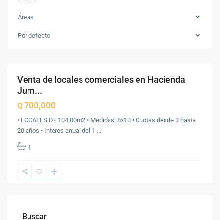
Áreas
Por defecto
Jalapa
,
Jalapa
Venta de locales comerciales en Hacienda
Destacado
Venta
Jum...
700,000
Q
• LOCALES DE 104.00m2 • Medidas: 8x13 • Cuotas desde 3 hasta
20 años • Interes anual del 1
...
1
Buscar