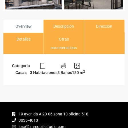
Overview
Descripción
Dirección
Detalles
Otras
características
Categoría
2
Casas
3 Habitaciones
3 Baños
180 m
19 avenida A 20-06 zona 10 oficina 510
3036-4010
jose@immobili-studio.com