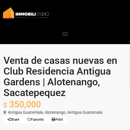
Venta
Casas
Venta de casas nuevas en
Club Residencia Antigua
Gardens | Alotenango,
Sacatepequez
350,000
$
Antigua Guatemala
,
Alotenango
,
Antigua Guatemala
Share
Favorite
Print